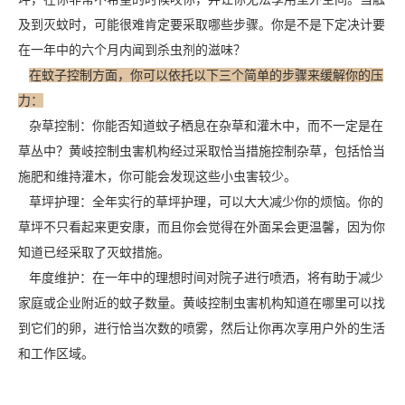
及到灭蚊时，可能很难肯定要采取哪些步骤。你是不是下定决计要
在一年中的六个月内闻到杀虫剂的滋味？
在蚊子控制方面，你可以依托以下三个简单的步骤来缓解你的压
力：
杂草控制：你能否知道蚊子栖息在杂草和灌木中，而不一定是在
草丛中？黄岐控制虫害机构经过采取恰当措施控制杂草，包括恰当
施肥和维持灌木，你可能会发现这些
小虫害
较少。
草坪护理：全年实行的草坪护理，可以大大减少你的烦恼。你的
草坪不只看起来更安康，而且你会觉得在外面呆会更温馨，因为你
知道已经采取了灭蚊措施。
年度维护：在一年中的理想时间对院子进行喷洒，将有助于减少
家庭或企业附近的
蚊子数量
。黄岐控制虫害机构知道在哪里可以找
到它们的卵，进行恰当次数的喷雾，然后让你再次享用户外的生活
和工作区域。