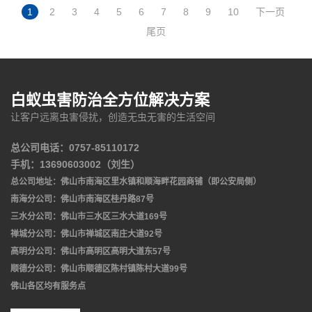
1
2
3
4
5
6
7
8
9
10
下一页
尾页
白蚁虫害防治全方位解决方案
让客户远离虫害侵扰，创造无虫无害的生活空间
总公司电话：0757-85110172
手机：13690603002（刘生）
总公司地址：佛山市南海区里水镇和顺海畔花园商铺（即公安局侧）
南海分公司：佛山市南海区桂丹路87号
三水分公司：佛山市三水区三水大道169号
禅城分公司：佛山市禅城区南庄大道92号
高明分公司：佛山市高明区高明大道东57号
顺德分公司：佛山市顺德区陈村镇陈村大道99号
佛山各区均有服务点