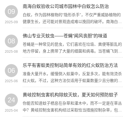
南海白蚁验收公司城市园林中白蚁怎么防治
09
白蚁，作为园林植物的“隐形杀手”，不仅严重威胁植物的
健康生长，还可能对景观造成难以挽回的破坏。南海白蚁
2025-09
验收公司下面为您介绍园林绿化中灭治白蚁的有效方法，
帮助您保护园林景观。
佛山专业灭蚊虫——苍蝇“闻风丧胆”的味道
08
苍蝇是一种常见的昆虫，它们喜欢在垃圾、粪便等脏乱的
地方停留，身上携带了大量的细菌和病毒。当苍蝇飞到我
2025-08
们的食物、餐具上时，就会将这些细菌和病毒传播给我
们，给我们的健康带来威胁。
乐平有害蚁类控制站简单有效的红火蚁防治方法
06
准备大量开水，缓慢倒入蚁巢中，反复多次，能有效烫杀
红火蚁。不过，这种方法仅适用于蚁巢数量少且分散的情
2025-06
况，大面积使用不仅耗费大量水资源，效果也欠佳。
黄岐控制虫害机构除蚊灭蚊，夏天如何预防蚊子
24
你能否知道蚊子栖息在杂草和灌木中，而不一定是在草丛
中？黄岐控制虫害机构经过采取恰当措施控制杂草，包括
2025-04
恰当施肥和维持灌木，你可能会发现这些小虫害较少。