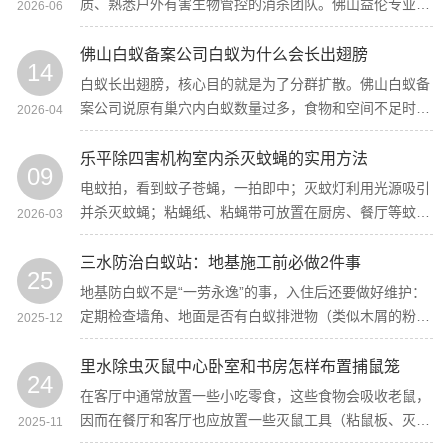
质、熟悉户外有害生物管控的消杀团队。佛山益伦专业灭
2026-06
鼠公司深耕佛山消杀服务多年，针对堤坝开阔户外、水土
临近的特殊环境，定制安全合规灭鼠方案。
佛山白蚁备案公司白蚁为什么会长出翅膀
14
白蚁长出翅膀，核心目的就是为了分群扩散。佛山白蚁备
案公司说原有巢穴内白蚁数量过多，食物和空间不足时，
2026-04
繁殖蚁就会借助翅膀飞出老巢，开启“分家之旅”。
乐平除四害机构室内杀灭蚊蝇的实用方法
09
电蚊拍，看到蚊子苍蝇，一拍即中；灭蚊灯利用光源吸引
并杀灭蚊蝇；粘蝇纸、粘蝇带可放置在厨房、餐厅等蚊蝇
2026-03
常出没处，粘捕效果显著，苍蝇拍则能随时手动出击。
三水防治白蚁站：地基施工前必做2件事
25
地基防白蚁不是“一劳永逸”的事，入住后还要做好维护：
定期检查墙角、地面是否有白蚁排泄物（类似木屑的粉
2025-12
末）；保持地基周边排水通畅，避免积水滋生白蚁。
里水除虫灭鼠中心卧室和书房怎样布置捕鼠笼
24
在客厅中通常放置一些小吃零食，这些食物会吸收老鼠，
因而在餐厅和客厅也应放置一些灭鼠工具（粘鼠板、灭鼠
2025-11
夹等），特别是拐角，餐桌底部和放置零食的橱柜。