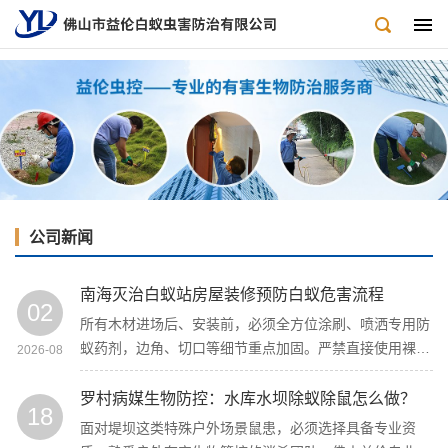
公司新闻
南海灭治白蚁站房屋装修预防白蚁危害流程
02
所有木材进场后、安装前，必须全方位涂刷、喷洒专用防
蚁药剂，边角、切口等细节重点加固。严禁直接使用裸材
2026-08
施工，从源头让白蚁无啃食机会，避免木材自带蚁卵隐
患。
罗村病媒生物防控：水库水坝除蚁除鼠怎么做？
18
面对堤坝这类特殊户外场景鼠患，必须选择具备专业资