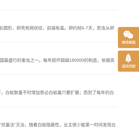
长圆形，卵壳有网状纹，前端有盖。卵约经6-7天，若虫从卵
国最盛行的害虫之一。每年损坏超越180000的构造，依据高
开，白蚁数量不时增加势必白蚁巢穴要扩展；而到了每年的白
“挖巢法”灭治，随着白蚁隐蔽性，业主很少能第一时间发现白