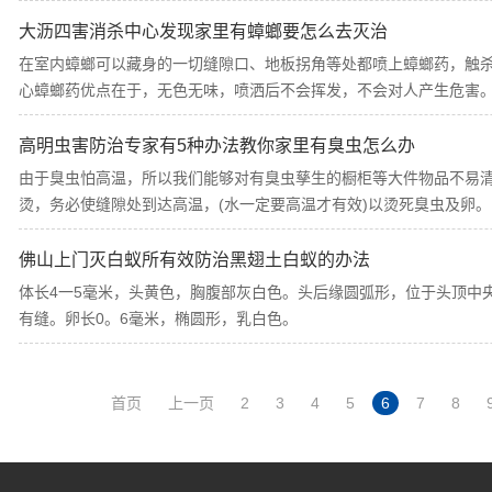
大沥四害消杀中心发现家里有蟑螂要怎么去灭治
在室内蟑螂可以藏身的一切缝隙口、地板拐角等处都喷上蟑螂药，触
心蟑螂药优点在于，无色无味，喷洒后不会挥发，不会对人产生危害
高明虫害防治专家有5种办法教你家里有臭虫怎么办
由于臭虫怕高温，所以我们能够对有臭虫孳生的橱柜等大件物品不易
烫，务必使缝隙处到达高温，(水一定要高温才有效)以烫死臭虫及卵。
佛山上门灭白蚁所有效防治黑翅土白蚁的办法
体长4一5毫米，头黄色，胸腹部灰白色。头后缘圆弧形，位于头顶中
有缝。卵长0。6毫米，椭圆形，乳白色。
首页
上一页
2
3
4
5
6
7
8