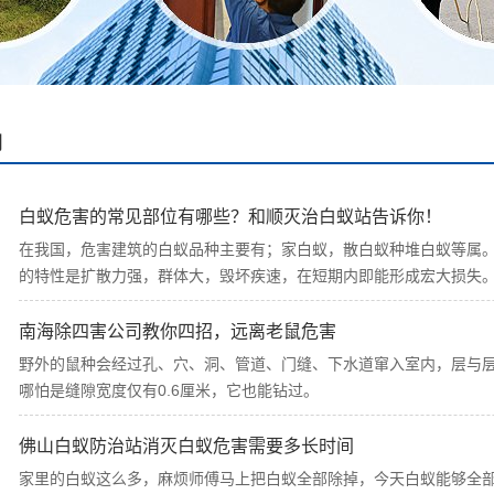
闻
白蚁危害的常见部位有哪些？和顺灭治白蚁站告诉你！
在我国，危害建筑的白蚁品种主要有；家白蚁，散白蚁种堆白蚁等属
的特性是扩散力强，群体大，毁坏疾速，在短期内即能形成宏大损失
南海除四害公司教你四招，远离老鼠危害
野外的鼠种会经过孔、穴、洞、管道、门缝、下水道窜入室内，层与层
哪怕是缝隙宽度仅有0.6厘米，它也能钻过。
佛山白蚁防治站消灭白蚁危害需要多长时间
家里的白蚁这么多，麻烦师傅马上把白蚁全部除掉，今天白蚁能够全