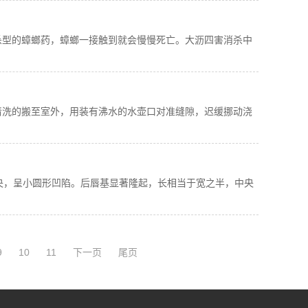
杀型的蟑螂药，蟑螂一接触到就会慢慢死亡。大沥四害消杀中
。
清洗的搬至室外，用装有沸水的水壶口对准缝隙，迟缓挪动浇
央，呈小圆形凹陷。后唇基显著隆起，长相当于宽之半，中央
9
10
11
下一页
尾页