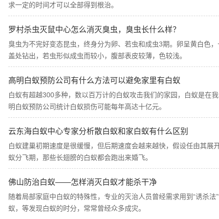
求一定的时间才可以全部得到根治。
罗村杀虫灭鼠中心怎么消灭臭虫，臭虫长什么样？
臭虫为不完好变态昆虫，终身分为卵、若虫和成虫3期。卵呈黄白色，
盖处钻出，若虫形似成虫而较小，腹部表皮较薄，色较浅。
高明白蚁预防公司有什么方法可以避免家里有白蚁
白蚁有超越300多种，数以百万计的白蚁攻击我们的家园，白蚁是在我
明白蚁预防公司统计白蚁损伤可能每年高达十亿元。
云东海白蚁中心专家分析散白蚁和家白蚁有什么区别
白蚁建巢初期速度是很缓慢，但后期速度会越来越快，假设任由其展
蚁分飞期，那些长翅膀的白蚁都会跑出来婚飞。
佛山防治白蚁——怎样消灭白蚁才能杀干净
随着局部家庭中白蚁的特殊性，专业的灭治人员曾经需求用到“诱杀法”
蚁，等发现白蚁的时分，常常曾经众多成灾。